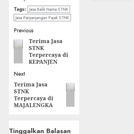
Tags:
Jasa Balik Nama STNK
Jasa Perpanjangan Pajak STNK
Post
Previous
navigation
Terima Jasa
Previous
STNK
post:
Terpercaya di
KEPANJEN
Next
Terima Jasa
Next
STNK
post:
Terpercaya di
MAJALENGKA
Tinggalkan Balasan