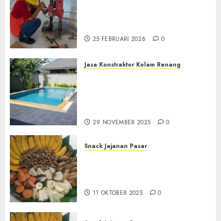
Jasa Coring Beton
Terdekat|Termurah|Presisi|Pro
di PONOROGO
25 FEBRUARI 2026
0
Jasa Konstraktor Kolam Renang
Jasa Kontraktor Kolam
Renang Yang Melayani di
Seluruh Jawa dan Jabotabek
Hub : 087838732426
29 NOVEMBER 2025
0
Snack Jajanan Pasar
Terima Pembuatan Snack
Tampah Tedekat di
BANGUNTAPAN BANTUL
11 OKTOBER 2025
0