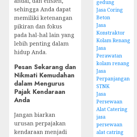
andal, dan efisien,
gedung
sehingga Anda dapat
Jasa Coring
memiliki ketenangan
Beton
Jasa
pikiran dan fokus
Konstraktor
pada hal-hal lain yang
Kolam Renang
lebih penting dalam
Jasa
hidup Anda.
Perawatan
kolam renang
Pesan Sekarang dan
Jasa
Nikmati Kemudahan
Perpanjangan
dalam Mengurus
STNK
Pajak Kendaraan
Jasa
Anda
Persewaan
Alat Catering
Jangan biarkan
jasa
urusan perpajakan
persewaan
kendaraan menjadi
alat catring