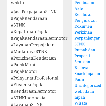
waktu.
Pembuatan
Akte
#JasaPerpajakanSTNK
Kelahiran
#PajakKendaraan
Pengurusan
#STNK
Dokumen
#KepatuhanPajak
Perizinan
#PajakKendaraanBermotor
Perpanjangan
STNK
#LayananPerpajakan
Rumah dan
#MudahnyaSTNK
Properti
#PerizinanKendaraan
Seni dan
#PajakMobil
Budaya
#PajakMotor
Snack Jajanan
#PelayananProfesional
Pasar
#EfisiensiPajak
Uncategorized
#KendaraanBermotor
welit daun
nipah
#STNKIndonesia
Wisata
#LayananSTNK