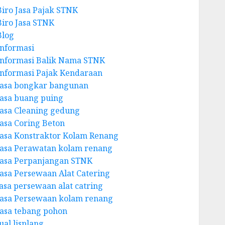
Biro Jasa Pajak STNK
Biro Jasa STNK
Blog
Informasi
Informasi Balik Nama STNK
Informasi Pajak Kendaraan
Jasa bongkar bangunan
Jasa buang puing
Jasa Cleaning gedung
Jasa Coring Beton
Jasa Konstraktor Kolam Renang
Jasa Perawatan kolam renang
Jasa Perpanjangan STNK
Jasa Persewaan Alat Catering
jasa persewaan alat catring
Jasa Persewaan kolam renang
Jasa tebang pohon
ual lisplang