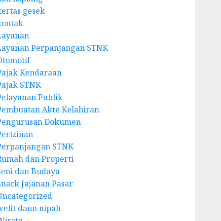
kertas gesek
kontak
Layanan
Layanan Perpanjangan STNK
Otomotif
Pajak Kendaraan
Pajak STNK
Pelayanan Publik
Pembuatan Akte Kelahiran
Pengurusan Dokumen
Perizinan
Perpanjangan STNK
Rumah dan Properti
Seni dan Budaya
Snack Jajanan Pasar
Uncategorized
welit daun nipah
Wisata