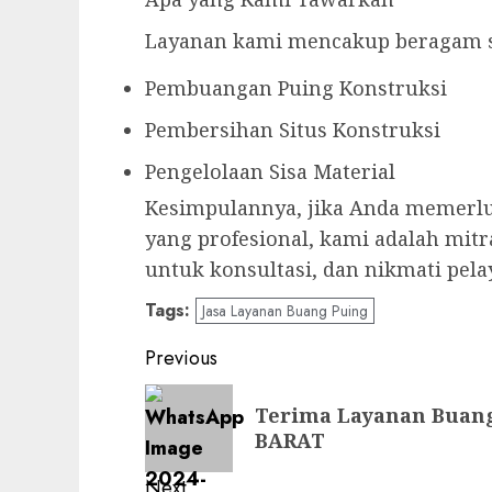
Layanan kami mencakup beragam s
Pembuangan Puing Konstruksi
Pembersihan Situs Konstruksi
Pengelolaan Sisa Material
Kesimpulannya, jika Anda memerl
yang profesional, kami adalah mitr
untuk konsultasi, dan nikmati pela
Tags:
Jasa Layanan Buang Puing
Post
Previous
navigation
Previous
Terima Layanan Buang
post:
BARAT
Next