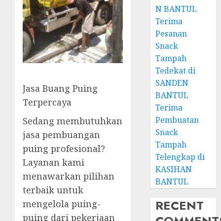
N BANTUL
Terima
Pesanan
Snack
Tampah
Tedekat di
SANDEN
Jasa Buang Puing
BANTUL
Terpercaya
Terima
Pembuatan
Sedang membutuhkan
Snack
jasa pembuangan
Tampah
puing profesional?
Telengkap di
Layanan kami
KASIHAN
menawarkan pilihan
BANTUL
terbaik untuk
RECENT
mengelola puing-
puing dari pekerjaan
COMMENT