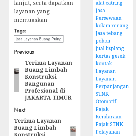
lanjut, serta dapatkan
alat catring
Jasa
layanan yang
Persewaan
memuaskan.
kolam renang
Tags:
Jasa tebang
Jasa Layanan Buang Puing
pohon
jual lisplang
Post
Previous
kertas gesek
navigation
Terima Layanan
Previous
kontak
Buang Limbah
Layanan
post:
Konstruksi
Layanan
Bangunan
Perpanjangan
Profesional di
STNK
JAKARTA TIMUR
Otomotif
Pajak
Next
Kendaraan
Terima Layanan
Next
Pajak STNK
Buang Limbah
post:
Pelayanan
Konstruksi