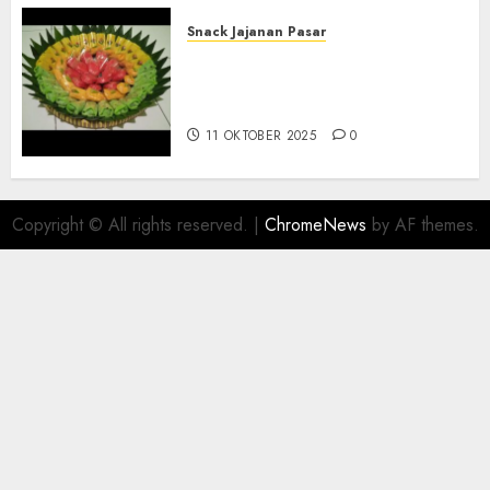
Snack Jajanan Pasar
Terima Pesanan Snack
Tampah Telengkap di
PAJANGAN BANTUL
11 OKTOBER 2025
0
Copyright © All rights reserved.
|
ChromeNews
by AF themes.