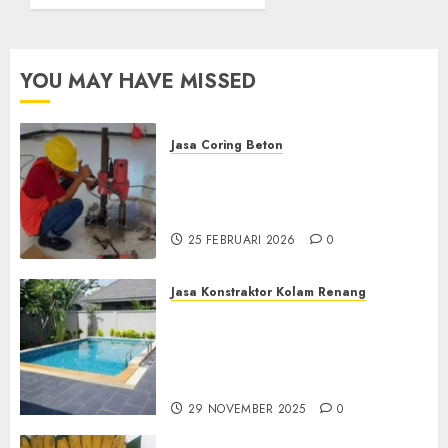
KALIBAWANG
KULON
PROGO
YOU MAY HAVE MISSED
12
FEBRUARI
2025
0
Jasa Coring Beton
Jasa Coring Beton
Terdekat|Termurah|Presisi|Pro
di PONOROGO
25 FEBRUARI 2026
0
Jasa Konstraktor Kolam Renang
Jasa Kontraktor Kolam
Renang Yang Melayani di
Seluruh Jawa dan Jabotabek
Hub : 087838732426
29 NOVEMBER 2025
0