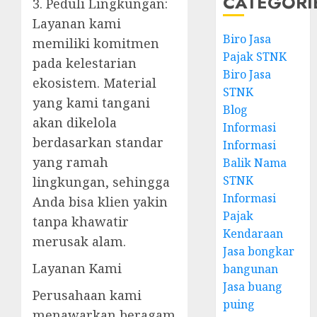
CATEGORI
3. Peduli Lingkungan:
Layanan kami
Biro Jasa
memiliki komitmen
Pajak STNK
pada kelestarian
Biro Jasa
ekosistem. Material
STNK
yang kami tangani
Blog
akan dikelola
Informasi
berdasarkan standar
Informasi
yang ramah
Balik Nama
STNK
lingkungan, sehingga
Informasi
Anda bisa klien yakin
Pajak
tanpa khawatir
Kendaraan
merusak alam.
Jasa bongkar
Layanan Kami
bangunan
Jasa buang
Perusahaan kami
puing
menawarkan beragam