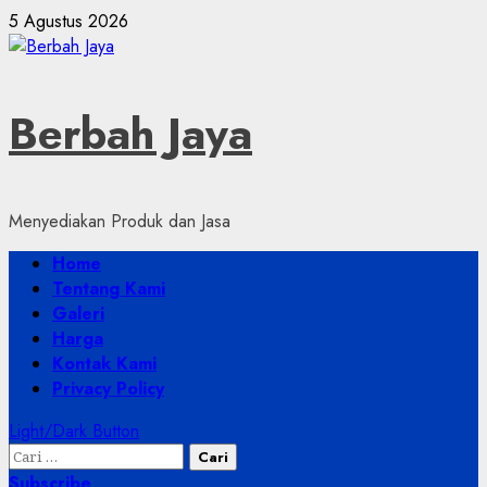
Skip
5 Agustus 2026
to
content
Berbah Jaya
Menyediakan Produk dan Jasa
Primary
Home
Menu
Tentang Kami
Galeri
Harga
Kontak Kami
Privacy Policy
Light/Dark Button
Cari
untuk:
Subscribe