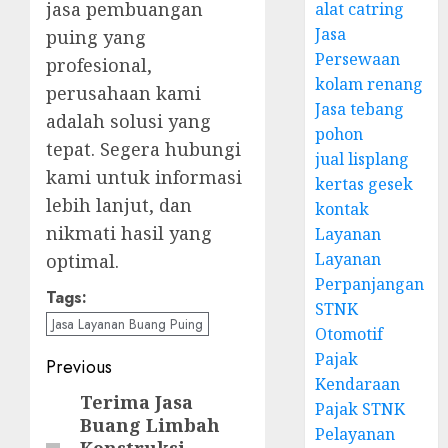
jasa pembuangan
alat catring
Jasa
puing yang
Persewaan
profesional,
kolam renang
perusahaan kami
Jasa tebang
adalah solusi yang
pohon
tepat. Segera hubungi
jual lisplang
kami untuk informasi
kertas gesek
lebih lanjut, dan
kontak
nikmati hasil yang
Layanan
Layanan
optimal.
Perpanjangan
Tags:
STNK
Jasa Layanan Buang Puing
Otomotif
Pajak
Post
Previous
Kendaraan
navigation
Terima Jasa
Previous
Pajak STNK
Buang Limbah
post:
Pelayanan