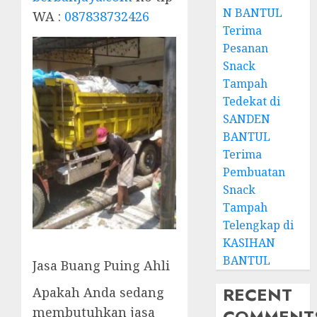
N BANTUL
WA :
087838732426
Terima
Pesanan
Snack
Tampah
Tedekat di
SANDEN
BANTUL
Terima
Pembuatan
Snack
Tampah
Telengkap di
KASIHAN
BANTUL
Jasa Buang Puing Ahli
RECENT
Apakah Anda sedang
membutuhkan jasa
COMMENT