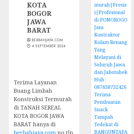
KOTA
murah|Presis
BOGOR
i|Profesional
di PONOROGO
JAWA
Jasa
BARAT
Kontraktor
BERBAHJAYA.COM
Kolam Renang
4 SEPTEMBER 2024
Yang
Melayani di
Seluruh Jawa
dan Jabotabek
Hub :
Terima Layanan
087838732426
Buang Limbah
Terima
Konstruksi Termurah
Pembuatan
di TANAH SEREAL
Snack
KOTA BOGOR JAWA
Tampah
BARAT hanya di
Tedekat di
BANGUNTAPA
berbahjaya.com
no tlp