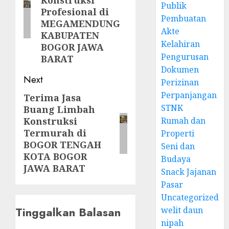
Konstruksi
Publik
Profesional di
Pembuatan
MEGAMENDUNG
Akte
KABUPATEN
Kelahiran
BOGOR JAWA
Pengurusan
BARAT
Dokumen
Next
Perizinan
Perpanjangan
Terima Jasa
Next
STNK
Buang Limbah
post:
Rumah dan
Konstruksi
Termurah di
Properti
BOGOR TENGAH
Seni dan
KOTA BOGOR
Budaya
JAWA BARAT
Snack Jajanan
Pasar
Uncategorized
Tinggalkan Balasan
welit daun
nipah