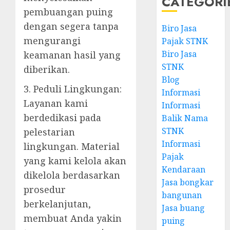
CATEGORI
pembuangan puing
dengan segera tanpa
Biro Jasa
mengurangi
Pajak STNK
Biro Jasa
keamanan hasil yang
STNK
diberikan.
Blog
3. Peduli Lingkungan:
Informasi
Layanan kami
Informasi
berdedikasi pada
Balik Nama
STNK
pelestarian
Informasi
lingkungan. Material
Pajak
yang kami kelola akan
Kendaraan
dikelola berdasarkan
Jasa bongkar
prosedur
bangunan
berkelanjutan,
Jasa buang
membuat Anda yakin
puing