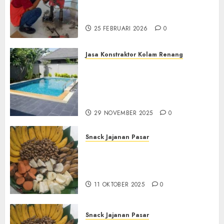
Terdekat|Termurah|Presisi|Pro
di PONOROGO
25 FEBRUARI 2026
0
Jasa Konstraktor Kolam Renang
Jasa Kontraktor Kolam
Renang Yang Melayani di
Seluruh Jawa dan Jabotabek
Hub : 087838732426
29 NOVEMBER 2025
0
Snack Jajanan Pasar
Terima Pembuatan Snack
Tampah Tedekat di
BANGUNTAPAN BANTUL
11 OKTOBER 2025
0
Snack Jajanan Pasar