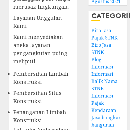
Agustus 2021
merusak lingkungan.
CATEGORI
Layanan Unggulan
Kami
Biro Jasa
Kami menyediakan
Pajak STNK
aneka layanan
Biro Jasa
STNK
pengangkutan puing
Blog
meliputi:
Informasi
Pembersihan Limbah
Informasi
Balik Nama
Konstruksi
STNK
Pembersihan Situs
Informasi
Konstruksi
Pajak
Kendaraan
Penanganan Limbah
Jasa bongkar
Konstruksi
bangunan
Jadi, jika Anda sedang