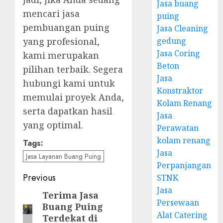
Jasa buang
mencari jasa
puing
pembuangan puing
Jasa Cleaning
gedung
yang profesional,
Jasa Coring
kami merupakan
Beton
pilihan terbaik. Segera
Jasa
hubungi kami untuk
Konstraktor
memulai proyek Anda,
Kolam Renang
serta dapatkan hasil
Jasa
yang optimal.
Perawatan
kolam renang
Tags:
Jasa
Jasa Layanan Buang Puing
Perpanjangan
Post
Previous
STNK
Jasa
navigation
Terima Jasa
Previous
Persewaan
Buang Puing
post:
Alat Catering
Terdekat di