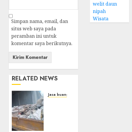
welit daun
nipah
Wisata
Simpan nama, email, dan
situs web saya pada
peramban ini untuk
komentar saya berikutnya.
RELATED NEWS
Jasa buang puing
Jasa
Buang
Sampah
Konstruksi
{Terdekat|Termurah|Tercepat|Pr