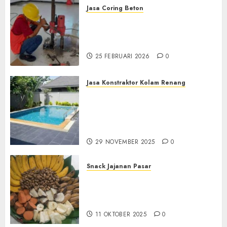
Jasa Coring Beton
Jasa Coring Beton
Terdekat|Termurah|Presisi|Pro
di PONOROGO
25 FEBRUARI 2026
0
Jasa Konstraktor Kolam Renang
Jasa Kontraktor Kolam
Renang Yang Melayani di
Seluruh Jawa dan Jabotabek
Hub : 087838732426
29 NOVEMBER 2025
0
Snack Jajanan Pasar
Terima Pembuatan Snack
Tampah Tedekat di
BANGUNTAPAN BANTUL
11 OKTOBER 2025
0