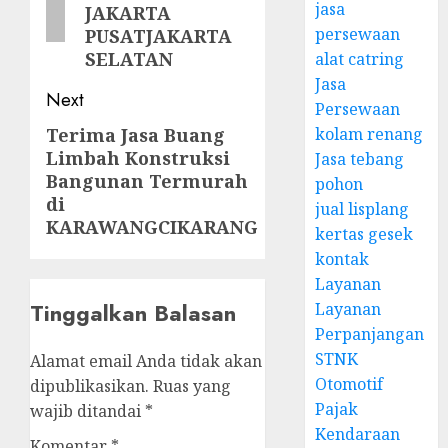
jasa
JAKARTA
persewaan
PUSATJAKARTA
SELATAN
alat catring
Jasa
Next
Persewaan
kolam renang
Terima Jasa Buang
Next
Limbah Konstruksi
Jasa tebang
post:
Bangunan Termurah
pohon
di
jual lisplang
KARAWANGCIKARANG
kertas gesek
kontak
Layanan
Tinggalkan Balasan
Layanan
Perpanjangan
STNK
Alamat email Anda tidak akan
Otomotif
dipublikasikan.
Ruas yang
Pajak
wajib ditandai
*
Kendaraan
Komentar
*