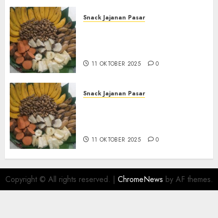
Snack Jajanan Pasar
Terima Pesanan Snack
Tampah Tedekat di SANDEN
BANTUL
11 OKTOBER 2025
0
Snack Jajanan Pasar
Terima Pembuatan Snack
Tampah Telengkap di
KASIHAN BANTUL
11 OKTOBER 2025
0
Copyright © All rights reserved.
|
ChromeNews
by AF themes.