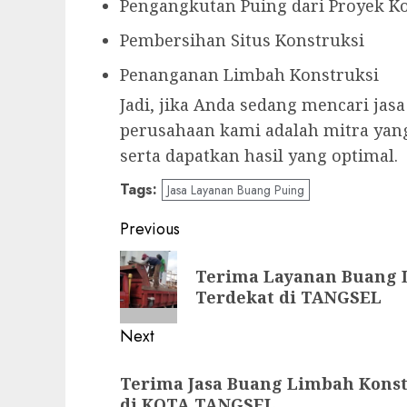
Pengangkutan Puing dari Proyek K
Pembersihan Situs Konstruksi
Penanganan Limbah Konstruksi
Jadi, jika Anda sedang mencari jas
perusahaan kami adalah mitra yang
serta dapatkan hasil yang optimal.
Tags:
Jasa Layanan Buang Puing
Post
Previous
navigation
Previous
Terima Layanan Buang 
post:
Terdekat di TANGSEL
Next
Next
Terima Jasa Buang Limbah Kons
post:
di KOTA TANGSEL