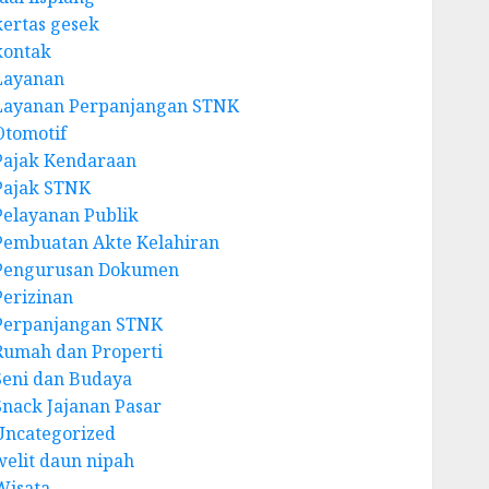
kertas gesek
kontak
Layanan
Layanan Perpanjangan STNK
Otomotif
Pajak Kendaraan
Pajak STNK
Pelayanan Publik
Pembuatan Akte Kelahiran
Pengurusan Dokumen
Perizinan
Perpanjangan STNK
Rumah dan Properti
Seni dan Budaya
Snack Jajanan Pasar
Uncategorized
welit daun nipah
Wisata