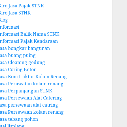
Biro Jasa Pajak STNK
Biro Jasa STNK
Blog
Informasi
Informasi Balik Nama STNK
Informasi Pajak Kendaraan
Jasa bongkar bangunan
Jasa buang puing
Jasa Cleaning gedung
Jasa Coring Beton
Jasa Konstraktor Kolam Renang
Jasa Perawatan kolam renang
Jasa Perpanjangan STNK
Jasa Persewaan Alat Catering
jasa persewaan alat catring
Jasa Persewaan kolam renang
Jasa tebang pohon
ual lisplang