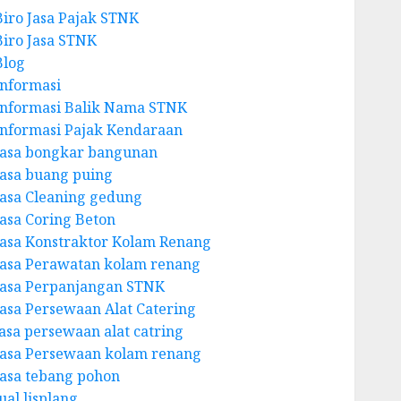
Biro Jasa Pajak STNK
Biro Jasa STNK
Blog
Informasi
Informasi Balik Nama STNK
Informasi Pajak Kendaraan
Jasa bongkar bangunan
Jasa buang puing
Jasa Cleaning gedung
Jasa Coring Beton
Jasa Konstraktor Kolam Renang
Jasa Perawatan kolam renang
Jasa Perpanjangan STNK
Jasa Persewaan Alat Catering
jasa persewaan alat catring
Jasa Persewaan kolam renang
Jasa tebang pohon
ual lisplang