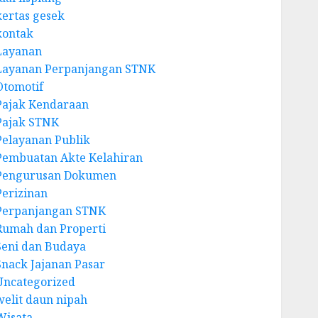
kertas gesek
kontak
Layanan
Layanan Perpanjangan STNK
Otomotif
Pajak Kendaraan
Pajak STNK
Pelayanan Publik
Pembuatan Akte Kelahiran
Pengurusan Dokumen
Perizinan
Perpanjangan STNK
Rumah dan Properti
Seni dan Budaya
Snack Jajanan Pasar
Uncategorized
welit daun nipah
Wisata