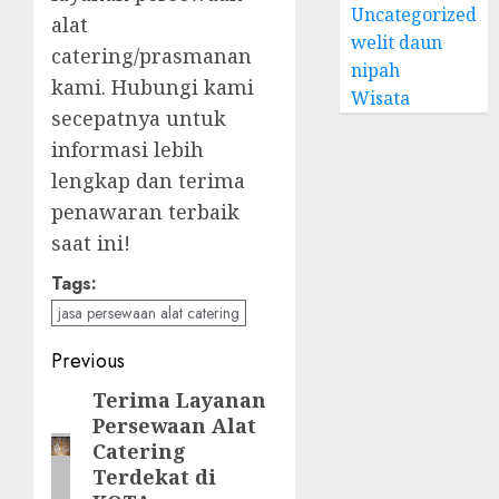
Uncategorized
alat
welit daun
catering/prasmanan
nipah
kami. Hubungi kami
Wisata
secepatnya untuk
informasi lebih
lengkap dan terima
penawaran terbaik
saat ini!
Tags:
jasa persewaan alat catering
Post
Previous
navigation
Terima Layanan
Previous
Persewaan Alat
post:
Catering
Terdekat di