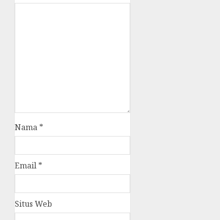
Nama
*
Email
*
Situs Web