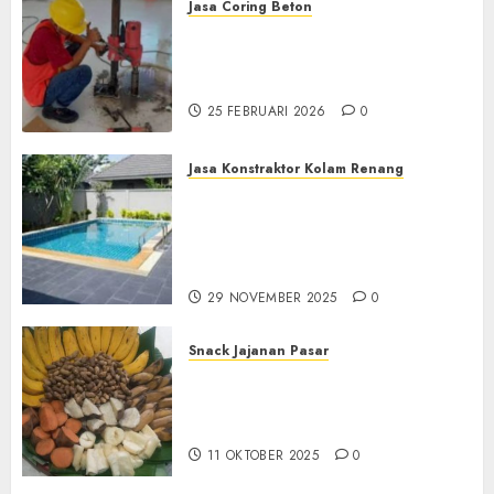
Jasa Coring Beton
Jasa Coring Beton
Terdekat|Termurah|Presisi|Pro
di PONOROGO
25 FEBRUARI 2026
0
Jasa Konstraktor Kolam Renang
Jasa Kontraktor Kolam
Renang Yang Melayani di
Seluruh Jawa dan Jabotabek
Hub : 087838732426
29 NOVEMBER 2025
0
Snack Jajanan Pasar
Terima Pembuatan Snack
Tampah Tedekat di
BANGUNTAPAN BANTUL
11 OKTOBER 2025
0