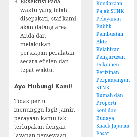
Eksekusi
Pada
Kendaraan
waktu yang telah
Pajak STNK
disepakati, staf kami
Pelayanan
Publik
akan datang area
Pembuatan
Anda dan
Akte
melakukan
Kelahiran
persiapan peralatan
Pengurusan
secara efisien dan
Dokumen
tepat waktu.
Perizinan
Perpanjangan
Ayo Hubungi Kami!
STNK
Rumah dan
Tidak perlu
Properti
menunggu lagi! Jamin
Seni dan
perayaan kamu tak
Budaya
Snack Jajanan
terlupakan dengan
Pasar
layanan persewaan