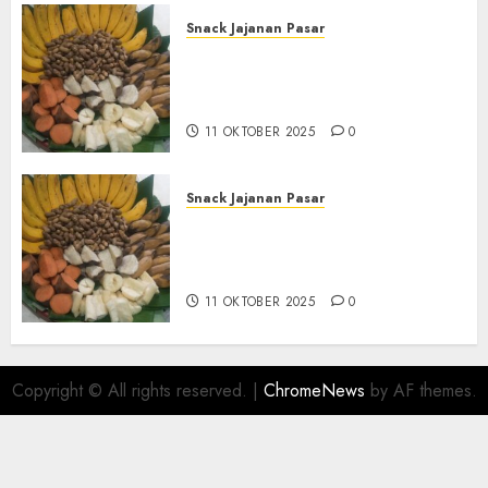
Snack Jajanan Pasar
Terima Pesanan Snack
Tampah Tedekat di SANDEN
BANTUL
11 OKTOBER 2025
0
Snack Jajanan Pasar
Terima Pembuatan Snack
Tampah Telengkap di
KASIHAN BANTUL
11 OKTOBER 2025
0
Copyright © All rights reserved.
|
ChromeNews
by AF themes.