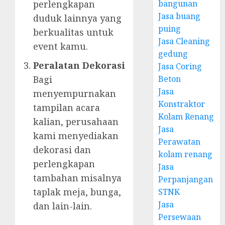
perlengkapan
bangunan
Jasa buang
duduk lainnya yang
puing
berkualitas untuk
Jasa Cleaning
event kamu.
gedung
Peralatan Dekorasi
Jasa Coring
Bagi
Beton
Jasa
menyempurnakan
Konstraktor
tampilan acara
Kolam Renang
kalian, perusahaan
Jasa
kami menyediakan
Perawatan
dekorasi dan
kolam renang
perlengkapan
Jasa
tambahan misalnya
Perpanjangan
taplak meja, bunga,
STNK
Jasa
dan lain-lain.
Persewaan