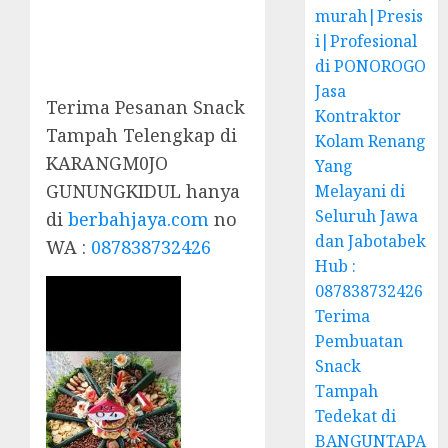
murah|Presis
i|Profesional
di PONOROGO
Jasa
Terima Pesanan Snack
Kontraktor
Tampah Telengkap di
Kolam Renang
KARANGM0JO
Yang
GUNUNGKIDUL hanya
Melayani di
Seluruh Jawa
di
berbahjaya.com
no
dan Jabotabek
WA :
087838732426
Hub :
087838732426
Terima
Pembuatan
Snack
Tampah
Tedekat di
BANGUNTAPA