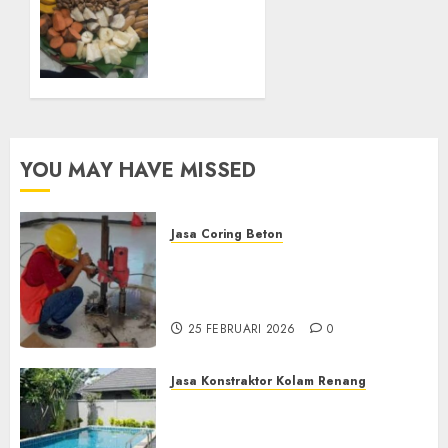
Pesanan
11
Snack
OKTOBER
Tampah
2025
Tedekat
0
di
SANDEN
BANTUL
YOU MAY HAVE MISSED
11
OKTOBER
2025
0
Jasa Coring Beton
Jasa Coring Beton
Terdekat|Termurah|Presisi|Pro
di PONOROGO
25 FEBRUARI 2026
0
Jasa Konstraktor Kolam Renang
Jasa Kontraktor Kolam
Renang Yang Melayani di