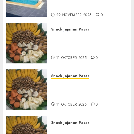
Seluruh Jawa dan Jabotabek
Hub : 087838732426
29 NOVEMBER 2025
0
Snack Jajanan Pasar
Terima Pembuatan Snack
Tampah Tedekat di
BANGUNTAPAN BANTUL
11 OKTOBER 2025
0
Snack Jajanan Pasar
Terima Pesanan Snack
Tampah Tedekat di SANDEN
BANTUL
11 OKTOBER 2025
0
Snack Jajanan Pasar
Terima Pembuatan Snack