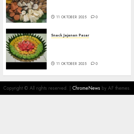
Tampah Telengkap di
KASIHAN BANTUL
11 OKTOBER 2025
0
Snack Jajanan Pasar
Terima Pesanan Snack
Tampah Telengkap di
PAJANGAN BANTUL
11 OKTOBER 2025
0
Copyright © All rights reserved.
|
ChromeNews
by AF themes.