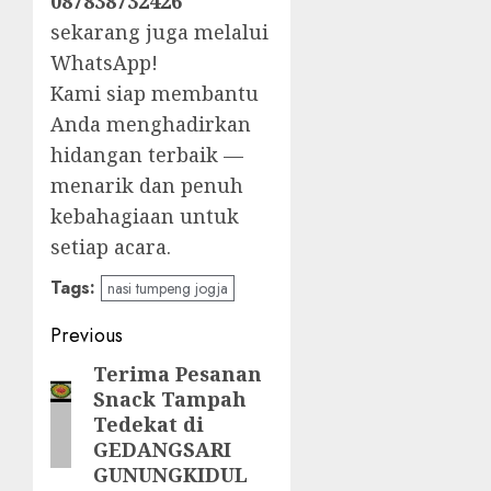
087838732426
sekarang juga melalui
WhatsApp!
Kami siap membantu
Anda menghadirkan
hidangan terbaik —
menarik dan penuh
kebahagiaan untuk
setiap acara.
Tags:
nasi tumpeng jogja
Post
Previous
navigation
Terima Pesanan
Previous
Snack Tampah
post:
Tedekat di
GEDANGSARI
GUNUNGKIDUL