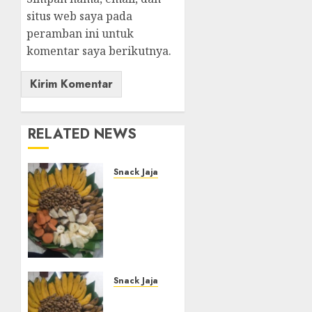
situs web saya pada
peramban ini untuk
komentar saya berikutnya.
RELATED NEWS
Snack Jajanan Pasar
Terima
Pembuatan
Snack
Tampah
Tedekat
di
BANGUNTAPAN
Snack Jajanan Pasar
BANTUL
Terima