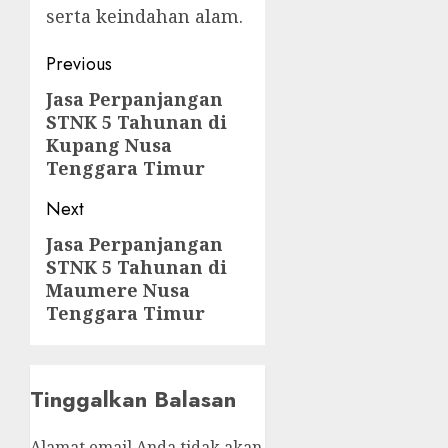
serta keindahan alam.
Post
Previous
navigation
Jasa Perpanjangan
Previous
STNK 5 Tahunan di
post:
Kupang Nusa
Tenggara Timur
Next
Jasa Perpanjangan
Next
STNK 5 Tahunan di
post:
Maumere Nusa
Tenggara Timur
Tinggalkan Balasan
Alamat email Anda tidak akan