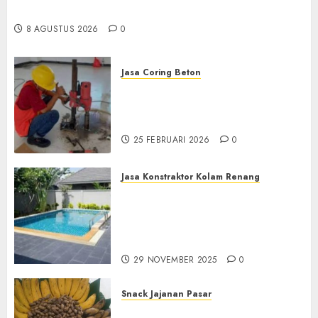
Masyarakat
8 AGUSTUS 2026
0
Jasa Coring Beton
Jasa Coring Beton
Terdekat|Termurah|Presisi|Pro
di PONOROGO
25 FEBRUARI 2026
0
Jasa Konstraktor Kolam Renang
Jasa Kontraktor Kolam
Renang Yang Melayani di
Seluruh Jawa dan Jabotabek
Hub : 087838732426
29 NOVEMBER 2025
0
Snack Jajanan Pasar
Terima Pembuatan Snack