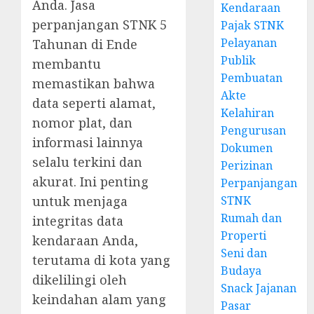
Anda. Jasa
Kendaraan
perpanjangan STNK 5
Pajak STNK
Pelayanan
Tahunan di Ende
Publik
membantu
Pembuatan
memastikan bahwa
Akte
data seperti alamat,
Kelahiran
nomor plat, dan
Pengurusan
informasi lainnya
Dokumen
selalu terkini dan
Perizinan
akurat. Ini penting
Perpanjangan
untuk menjaga
STNK
Rumah dan
integritas data
Properti
kendaraan Anda,
Seni dan
terutama di kota yang
Budaya
dikelilingi oleh
Snack Jajanan
keindahan alam yang
Pasar