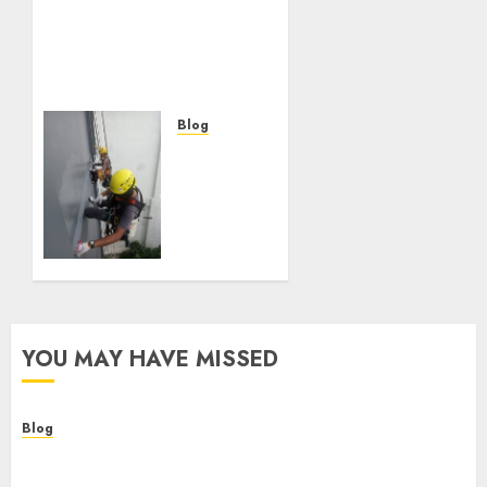
Robot Bedah, Layanan
Operasi Ginekologi
Presisi Kian Bisa Diakses
Masyarakat
8 AGUSTUS 2026
0
Blog
Layanan
Perawatan
Gedung
Bertingkat
di
NGAMPRAH
5 MEI 2025
0
YOU MAY HAVE MISSED
Blog
Kemenkes Siapkan 40 Robot Bedah, Layanan
Operasi Ginekologi Presisi Kian Bisa Diakses