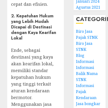
Januari 2024
cepat dan efisien.
Agustus 2021
2.
Kepatuhan Hukum
CATEGORI
yang Lebih Mudah
Dicapai di Destinasi
Biro Jasa
dengan Kaya Kearifan
Pajak STNK
Lokal
Biro Jasa
STNK
Ende, sebagai
Blog
destinasi yang kaya
Informasi
akan kearifan lokal,
Informasi
memiliki standar
Balik Nama
kepatuhan hukum
STNK
yang tinggi terkait
Informasi
aturan kendaraan
Pajak
bermotor.
Kendaraan
Jasa bongkar
Menggunakan jasa