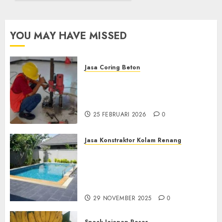
5 MEI 2025
0
YOU MAY HAVE MISSED
Jasa Coring Beton
Jasa Coring Beton
Terdekat|Termurah|Presisi|Pro
di PONOROGO
25 FEBRUARI 2026
0
Jasa Konstraktor Kolam Renang
Jasa Kontraktor Kolam
Renang Yang Melayani di
Seluruh Jawa dan Jabotabek
Hub : 087838732426
29 NOVEMBER 2025
0