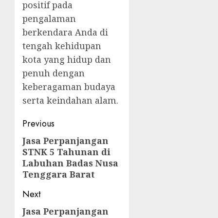
positif pada
pengalaman
berkendara Anda di
tengah kehidupan
kota yang hidup dan
penuh dengan
keberagaman budaya
serta keindahan alam.
Post
Previous
navigation
Jasa Perpanjangan
Previous
STNK 5 Tahunan di
post:
Labuhan Badas Nusa
Tenggara Barat
Next
Jasa Perpanjangan
Next