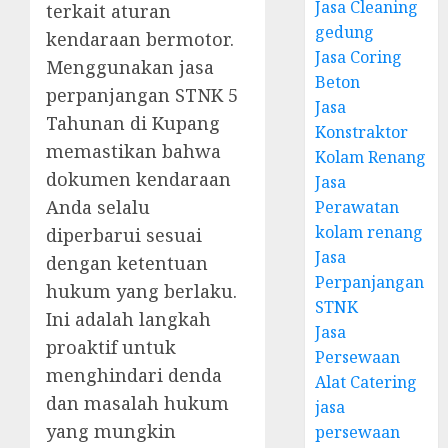
Jasa Cleaning
terkait aturan
gedung
kendaraan bermotor.
Jasa Coring
Menggunakan jasa
Beton
perpanjangan STNK 5
Jasa
Tahunan di Kupang
Konstraktor
memastikan bahwa
Kolam Renang
dokumen kendaraan
Jasa
Anda selalu
Perawatan
kolam renang
diperbarui sesuai
Jasa
dengan ketentuan
Perpanjangan
hukum yang berlaku.
STNK
Ini adalah langkah
Jasa
proaktif untuk
Persewaan
menghindari denda
Alat Catering
dan masalah hukum
jasa
yang mungkin
persewaan