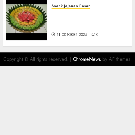
Snack Jajanan Pasar
Terima Pesanan Snack
Tampah Telengkap di
PAJANGAN BANTUL
11 OKTOBER 2025
0
Copyright © All rights reserved.
|
ChromeNews
by AF themes.